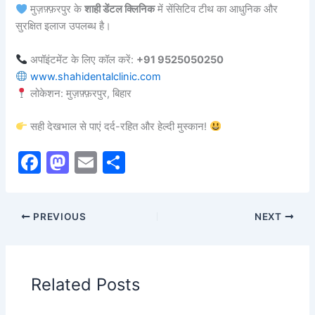
मुज़फ़्फ़रपुर के
शाही डेंटल क्लिनिक
में सेंसिटिव टीथ का आधुनिक और
सुरक्षित इलाज उपलब्ध है।
अपॉइंटमेंट के लिए कॉल करें:
+91 9525050250
www.shahidentalclinic.com
लोकेशन: मुज़फ़्फ़रपुर, बिहार
सही देखभाल से पाएं दर्द-रहित और हेल्दी मुस्कान!
F
M
E
S
a
a
m
h
c
st
ai
ar
PREVIOUS
NEXT
e
o
l
e
b
d
o
o
Related Posts
o
n