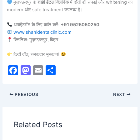
मुज़फ़्फ़रपुर के
शाही डेंटल क्लिनिक
में दाँतों की सफाई और whitening का
modern और safe treatment उपलब्ध है।
अपॉइंटमेंट के लिए कॉल करें:
+91 9525050250
www.shahidentalclinic.com
क्लिनिक: मुज़फ़्फ़रपुर, बिहार
हेल्दी दाँत, चमकदार मुस्कान!
F
M
E
S
a
a
m
h
c
st
ai
ar
PREVIOUS
NEXT
e
o
l
e
b
d
o
o
Related Posts
o
n